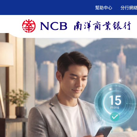
跳
幫助中心
分行網
到
內
容