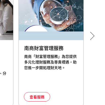
南商財富管理服務
南商
南商「財富管理服務」為您提供
退休
多元化理財服務及尊貴禮遇，助
商財
您進一步開拓理財天地。
劃及
、分
共渡
查看服務
查