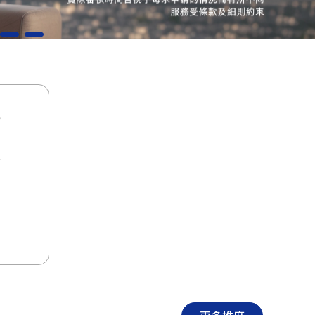
訊
、
機