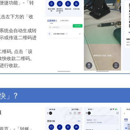
便捷功能」-「转
点击左下方的「收
系统会自动生成转
示或传送二维码进
维码, 点击「设
数快收款二维码。
进行收款。
快」?
额
首页」-「转账」