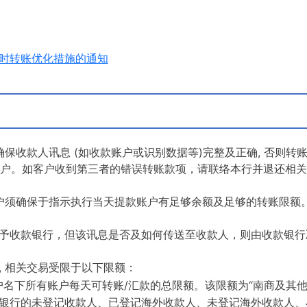
时转账优化措施的通知
确保收款人讯息 (如收款账户或识别数据等)完整及正确, 否则转
者账户。如客户收到第三者的错误转账款项，请联络本行并退还相
客户须确保于指示执行当天提款账户有足够余额及足够的转账限额
予收款银行，但该讯息是否及如何传送至收款人，则由收款银行
, 相关交易受限于以下限额：
名下所有账户每天可转账/汇款的总限额。该限额为“南商及其
银行的未登记收款人、已登记海外收款人、未登记海外收款人、