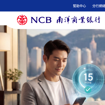
跳
幫助中心
分行網
到
內
容