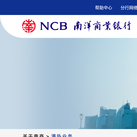
跳
帮助中心
分行网
到
内
容
关于南商
>
港外业务