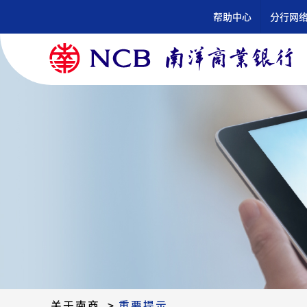
跳
帮助中心
分行网
到
内
容
关于南商
>
重要提示