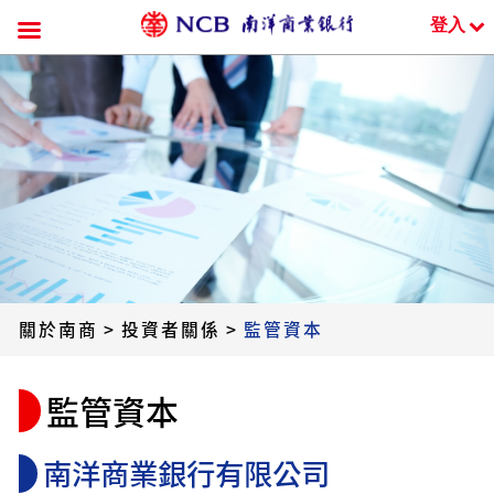
登入
跳
到
內
容
關於南商
>
投資者關係
>
監管資本
監管資本
南洋商業銀行有限公司