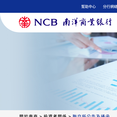
跳
幫助中心
分行網
到
內
容
關於南商
>
投資者關係
>
聯交所公告及通函