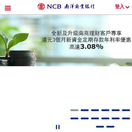
登入
跳
到
內
容